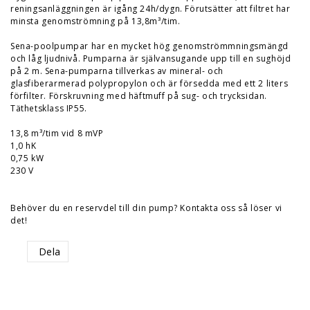
reningsanläggningen är igång 24h/dygn. Förutsätter att filtret har
minsta genomströmning på 13,8m³/tim.
Sena-poolpumpar har en mycket hög genomströmmningsmängd
och låg ljudnivå. Pumparna är självansugande upp till en sughöjd
på 2 m. Sena-pumparna tillverkas av mineral- och
glasfiberarmerad polypropylon och är försedda med ett 2 liters
förfilter. Förskruvning med häftmuff på sug- och trycksidan.
Täthetsklass IP55.
13,8 m³/tim vid 8 mVP
1,0 hK
0,75 kW
230 V
Behöver du en reservdel till din pump? Kontakta oss så löser vi
det!
Dela